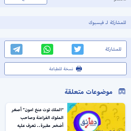
للمشاركة لـ فيسبوك
للمشاركة
نسخة للطباعة
موضوعات متعلقة
“الملك توت عنخ امون” أصغر
الملوك الفراعنة وصاحب
أضخم مقبرة.. تعرف عليه