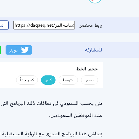
رابط مختصر
نس
للمشاركة
تويتر
حجم الخط
صفير
متوسط
كبير
كبير جداً
عدد الموظفين السعوديين.
يتماشى هذا البرنامج التنموي مع الرؤية المستقبلية للمملكة العربية السعود