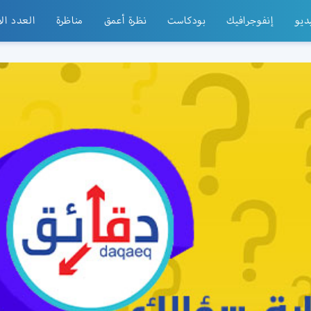
ديو
إنفوجرافيك
بودكاست
نظرة أعمق
مناظرة
العدد ال