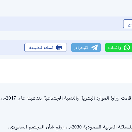
خ
واتساب
تليجرام
نسخة للطباعة
متى يحسب 
ية 2030م، ورفع شأن المجتمع السعودي.