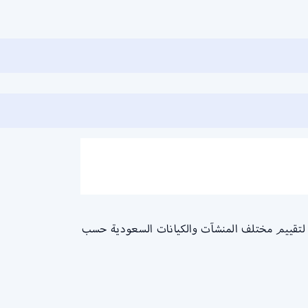
السعودي في نطاقات ذلك البرنامج التي قامت وزارة الموارد البشرية والتنمية الاجتماعية بتدشينه عام 2017م، لتقييم مختلف المنشآت والكيانات السعودية حسب