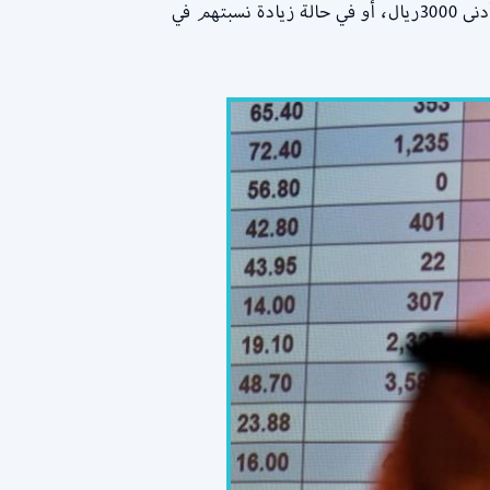
يقوم برنامج نطاقات باحتساب العمال من السجناء المفرج عنهم بأثنين من العمال في حالة حصوله على دخل شهري بحد أدنى 3000ريال، أو في حالة زيادة نسبتهم في