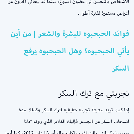
الأشخاص بالتحسن في غضون أسبوع، بينما قد يعاني آخرون من
أعراض مستمرة لفترة أطول.
فوائد الحبحبوه للبشرة والشعر | من أين
يأتي الحبحبوه؟ وهل الحبحبوه يرفع
السكر
تجربتي مع ترك السكر
إذا كنت تريد معرفة تجربة حقيقية لترك السكر وكذلك مدة
انسحاب السكر من الجسم فإليك الكلام الذي روته “نانا
ميريويذر” والتي نالت لقب ملكة جمال أمريكا عام 2012، كما أنها