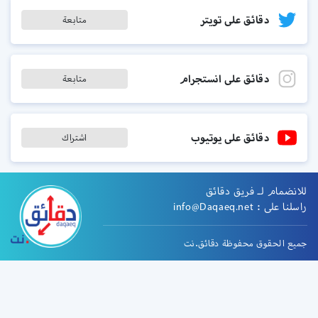
دقائق على تويتر
متابعة
دقائق على انستجرام
متابعة
دقائق على يوتيوب
اشتراك
للانضمام لـ فريق دقائق
راسلنا على :
info@Daqaeq.net
جميع الحقوق محفوظة دقائق.نت