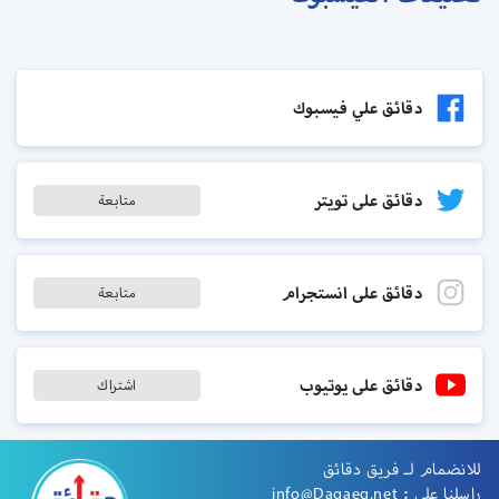
دقائق علي فيسبوك
دقائق على تويتر
متابعة
دقائق على انستجرام
متابعة
دقائق على يوتيوب
اشتراك
للانضمام لـ فريق دقائق
راسلنا على :
info@Daqaeq.net