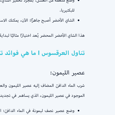
وضع ملعقة من العسل: بمجرد تخمير الشاي، 
للبكتيريا.
الشاي الأخضر أصبح جاهزًا: الآن، يمكنك الا
هذا الشاي الأخضر المحضر يُعد اختيارًا مثاليًا ل
تناول العرقسوس l ما هي فوائد تناول العرقسوس؟ متى يجب تجنب تناول العرقسوس؟
عصير الليمون:
الموجود في عصير الليمون، الذي يساهم في تجديد ال
وضع عصير نصف ليمونة في الماء الدافئ: ابد