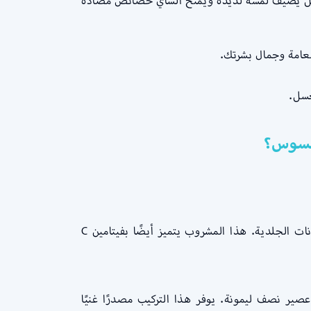
عسل يضيف لمسة لذيذة ويمنح الشاي خصائص مضادة
لعامة وجمال بشرتك.
عسل.
شرب الماء الدافئ المضاف إليه عصير الليمون والعسل يعد خطوة فعّالة في محاربة نمو الفطريات التي قد تسبب الإنتانات الجلدية. هذا المشروب يتميز أيضًا بفيتامين C
ير نصف ليمونة. يوفر هذا التركيب مصدرًا غنيًا