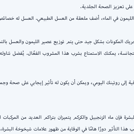
يمون في الماء، أضف ملعقة من العسل الطبيعي. العسل له خصائص مض
ك المكونات بشكل جيد حتى يتم توزيع عصير الليمون والعسل بالتسا
تجانسة، يمكنك الاستمتاع بشرب هذا المشروب الفعّال. يُفضل تناو
ة إلى روتينك اليومي، ويمكن أن يكون له تأثير إيجابي على صحة وجم
رة فإن ماء الزنجبيل والكركم يتميزان بتراكم العديد من المركبات 
ب هذا التأثير دورًا هامًا في الوقاية من ظهور علامات شيخوخة البشرة،