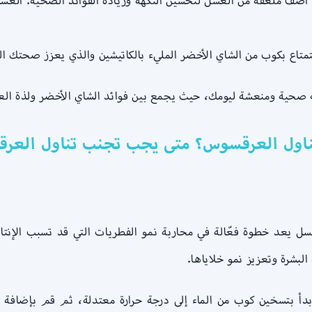
أضف ملعقة من العسل لتحسين النكهة وزيادة الفوائد الصحية. ال
ستمتاع بكوب من الشاي الأخضر المليء بالكاتيشين والذي يعزز صحتك ا
بداية صحية ومنعشة ليومك، حيث يجمع بين فوائد الشاي الأخضر ولذة ال
بشرة وتعزيز نمو خلاياها.
أ بتسخين كوب من الماء إلى درجة حرارة معتدلة، ثم قم بإضافة عص