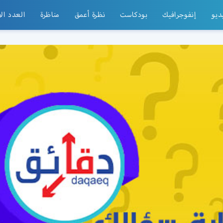
ديو
إنفوجرافيك
بودكاست
نظرة أعمق
مناظرة
العدد ال