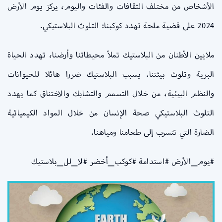
الأشخاص من مختلف الثقافات والفئات واليوم، يركز يوم الأرض
2024 على قضية ملحة تهدد كوكبنا: التلوث البلاستيكي.
ملايين الأطنان من البلاستيك تملأ محيطاتنا وأرضنا، تهدد الحياة
البرية وتلوث بيئتنا. يسبب البلاستيك ضررا هائلا للحيوانات
والنظم البيئية، من خلال التسمم والتشابك والاختناق كما يهدد
التلوث البلاستيكي صحة الإنسان من خلال المواد الكيميائية
الضارة التي تتسرب إلى طعامنا ومياهنا.
#يوم_الأرض #استدامة #كوكب_أخضر #لا_لل_بلاستيك