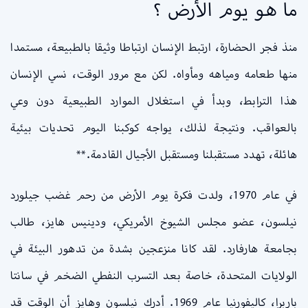
ما هو يوم الأرض ؟
منذ فجر الحضارة، ارتبط الإنسان ارتباطا وثيقا بالطبيعة، مستمدا
منها طعامه ومياهه ومأواه. لكن مع مرور الوقت، نسي الإنسان
هذا الترابط، وبدأ في استغلال الموارد الطبيعية دون وعي
بالعواقب. ونتيجة لذلك، يواجه كوكبنا اليوم تحديات بيئية
هائلة، تهدد مستقبلنا ومستقبل الأجيال القادمة.**
في عام 1970، ولدت فكرة يوم الأرض من رحم غضب جيلورد
نيلسون، عضو مجلس الشيوخ الأمريكي، ودينيس هايز، طالب
بجامعة هارفارد. لقد كانا منزعجين بشدة من تدهور البيئة في
الولايات المتحدة، خاصة بعد التسرب النفطي الضخم في سانتا
باربرا، كاليفورنيا عام 1969. أدرك نيلسون وهايز أن الوقت قد