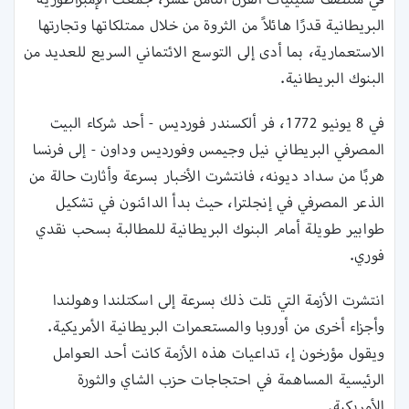
البريطانية قدرًا هائلاً من الثروة من خلال ممتلكاتها وتجارتها
الاستعمارية، بما أدى إلى التوسع الائتماني السريع للعديد من
البنوك البريطانية.
في 8 يونيو 1772، فر ألكسندر فورديس - أحد شركاء البيت
المصرفي البريطاني نيل وجيمس وفورديس وداون - إلى فرنسا
هربًا من سداد ديونه، فانتشرت الأخبار بسرعة وأثارت حالة من
الذعر المصرفي في إنجلترا، حيث بدأ الدائنون في تشكيل
طوابير طويلة أمام البنوك البريطانية للمطالبة بسحب نقدي
فوري.
انتشرت الأزمة التي تلت ذلك بسرعة إلى اسكتلندا وهولندا
وأجزاء أخرى من أوروبا والمستعمرات البريطانية الأمريكية.
ويقول مؤرخون إ، تداعيات هذه الأزمة كانت أحد العوامل
الرئيسية المساهمة في احتجاجات حزب الشاي والثورة
الأمريكية.