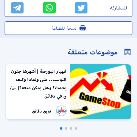
للمشاركة
نسخة للطباعة
موضوعات متعلقة
انهيار البورصة | أشهرها جنون
التوليب.. متى ولماذا وكيف
يحدث؟ وهل يمكن منعه؟| س/
ج في دقائق
فريق دقائق