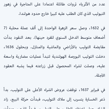
عدد من الأثرياء ثروات طائلة اعتمادا على المتاجرة في زهور
التيوليب الذي كان الطلب عليه كبيرا خارج حدود هولندا.
في 1632، وصل سعر الزهرة الواحدة إلى ألف عملة محلية (7
أضعاف متوسط الدخل السنوي للفرد حينها). بعد النقود بدأت
مقايضة التوليب بالأراضي والماشية والمنازل. وبحلول 1636،
دخلت التوليب البورصة الهولندية لتبدأ عمليات مضارية واسعة
عليه، وصلت لشراء المحصول قبل زراعته فيما يشبه العقود
الآجلة.
في فبراير 1637، توقفت عروض الشراء الأعلى على التوليب. بدأ
ذعر الخسارة يتسرب إلى ملاك التوليب، فبدأت حركة البيع. زاد
الشك حول اختفاء الطلب على التوليب، فبدأ الذعر، وبدأت