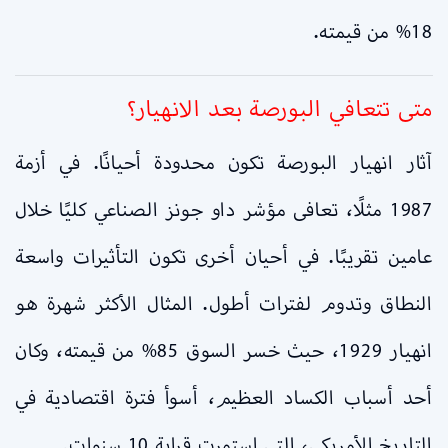
18% من قيمته.
متى تتعافي البورصة بعد الانهيار؟
آثار انهيار البورصة تكون محدودة أحيانًا. في أزمة
1987 مثلًا، تعافى مؤشر داو جونز الصناعي كليًا خلال
عامين تقريبًا. في أحيان أخرى تكون التأثيرات واسعة
النطاق وتدوم لفترات أطول. المثال الأكثر شهرة هو
انهيار 1929، حيث خسر السوق 85% من قيمته، وكان
أحد أسباب الكساد العظيم، أسوأ فترة اقتصادية في
التاريخ الأمريكي، التي استمرت قرابة 10 سنوات.