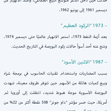
حدثت حين دخل الذعر فتوسع البيع الجماعي، وامتد الانهيار من
ديسمبر 1961 إلى يونيو 1962.
– 1973 “الركود العظيم”
بعد أزمة النفط 1973، استمر الانهيار عالميًا حتى ديسمبر 1974.
ونتج عنه أحد أسوأ حالات ركود البورصة في التاريخ الحديث.
– 1987 “الاثنين الأسود”
بسبب المضاربات واستخدام تقنيات الحاسوب في برمجة شراء
وبيع كميات هائلة من الأسهم حين تتوفر ظروف معينة، شهدت
البورصة الآسيوية موجة هبوط شديد، انتقلت إلى أوروبا ثم
أمريكا. حيث خسر مؤشر “داو جونز” 508 نقطة أكثر من 22% من