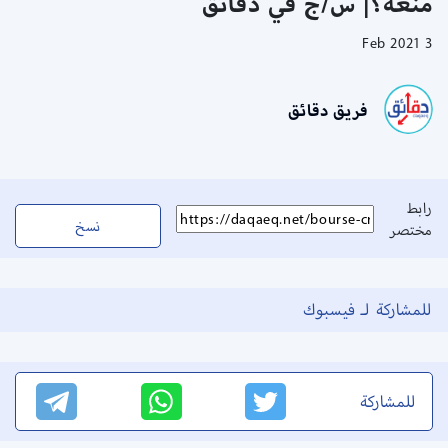
منعه؟| س/ج في دقائق
3 Feb 2021
فريق دقائق
رابط
نسخ
مختصر
للمشاركة لـ فيسبوك
للمشاركة