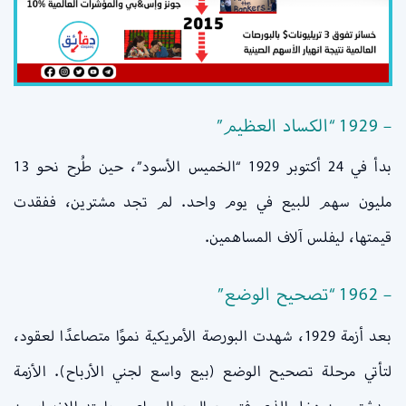
– 1929 “الكساد العظيم”
بدأ في 24 أكتوبر 1929 “الخميس الأسود”، حين طُرح نحو 13
مليون سهم للبيع في يوم واحد. لم تجد مشترين، ففقدت
قيمتها، ليفلس آلاف المساهمين.
– 1962 “تصحيح الوضع”
بعد أزمة 1929، شهدت البورصة الأمريكية نموًا متصاعدًا لعقود،
لتأتي مرحلة تصحيح الوضع (بيع واسع لجني الأرباح). الأزمة