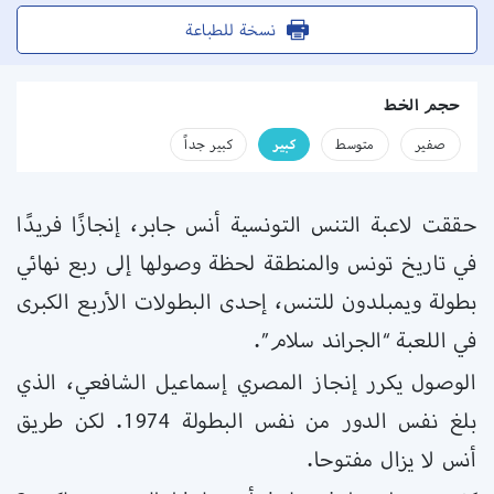
نسخة للطباعة
حجم الخط
صفير
متوسط
كبير
كبير جداً
حققت لاعبة التنس التونسية أنس جابر، إنجازًا فريدًا
في تاريخ تونس والمنطقة لحظة وصولها إلى ربع نهائي
بطولة ويمبلدون للتنس، إحدى البطولات الأربع الكبرى
في اللعبة “الجراند سلام”.
الوصول يكرر إنجاز المصري إسماعيل الشافعي، الذي
بلغ نفس الدور من نفس البطولة 1974. لكن طريق
أنس لا يزال مفتوحا.