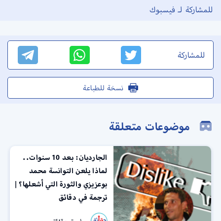
للمشاركة لـ فيسبوك
للمشاركة
نسخة للطباعة
موضوعات متعلقة
الجارديان: بعد 10 سنوات..
لماذا يلعن التوانسة محمد
بوعزيزي والثورة التي أشعلها؟ |
ترجمة في دقائق