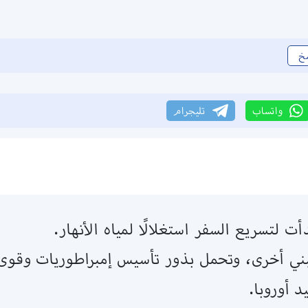
خ
واتساب
تليجرام
ت لتسريع السفر استغلالًا لمياه الأنهار.
 وتبني أخرى، وتحمل بذور تأسيس إمبراطوريات وقو
 أوروبا.