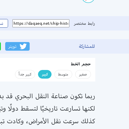
رابط مختصر
نس
للمشاركة
تويتر
حجم الخط
صفير
متوسط
كبير
كبير جداً
ربما تكون صناعة النقل البحري قد بدأ
لكنها تسارعت تاريخيًا لتسقط دولًا
كذلك سرعت نقل الأمراض، وكادت تبيد