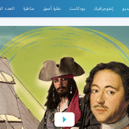
ديو
إنفوجرافيك
بودكاست
نظرة أعمق
مناظرة
العدد ال