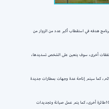
برنامج هدفه في استقطاب أكبر عدد من الزوار من
ة نفقات أخرى، سوف يتعين على الشخص تسديدها،
ومن المتوقع أن يرتفع عدد الطلبات على رحلات زيارة المملكة العربية السعودية، لما يقترب من 40٪من هنا وحتى عام 2023م، كما سيتم إتاحة عدة وجهات بمطارات جديدة
وقد كانت الخطوط السعودية نوهت في فبراير الماضي عن استعدادها لزيادة أعداد الطائرات إلى حوالي 250طائر، ليزيد 100طائرة أخرى، كما يتم عمل صيانة وتجديدات