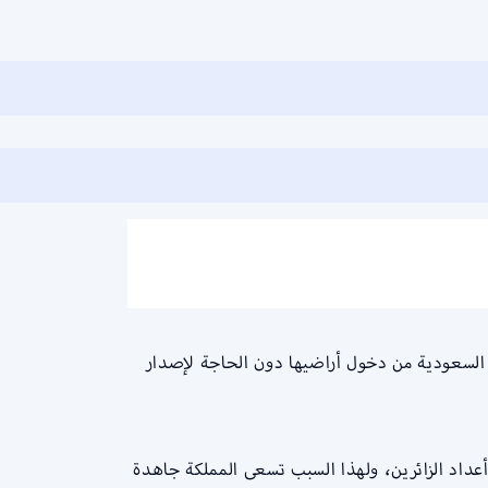
 السعودية من دخول أراضيها دون الحاجة لإصدار
التأشيرة، وقد كان هذا في إطار رؤية2030، التي تهدف إلى زيادة أعداد الزائرين، ولهذا السبب تسعى المملكة جاهدة