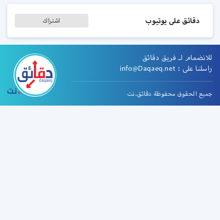
دقائق على يوتيوب
اشتراك
للانضمام لـ فريق دقائق
راسلنا على :
info@Daqaeq.net
جميع الحقوق محفوظة دقائق.نت