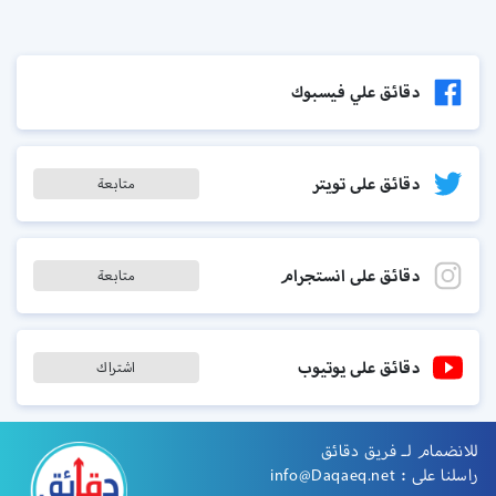
دقائق علي فيسبوك
دقائق على تويتر
متابعة
دقائق على انستجرام
متابعة
دقائق على يوتيوب
اشتراك
للانضمام لـ فريق دقائق
راسلنا على :
info@Daqaeq.net