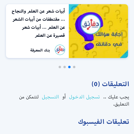
النجاح
“النبات السعيد”| قصة
 الشعر
المخدرات مع حضارات قدي
ر
كبرى | الحكاية في دقائق
فريق دقائق
التعليقات (0)
يجب عليك ..
تسجيل الدخول
أو
التسجيل
لتتمكن من
التعليق.
تعليقات الفيسبوك