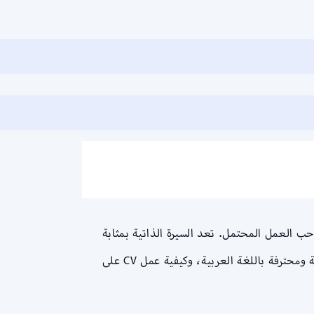
تك لصاحب العمل المحتمل. تعد السيرة الذاتية بمثابة
أداة مهمة للحصول على فرصة المقابلة والوظيفة التي ترغب فيها. في هذا المقال، سنشرح لك كيفية كتابة سيرة ذاتية جذابة ومحترفة باللغة العربية، وكيفية عمل CV على