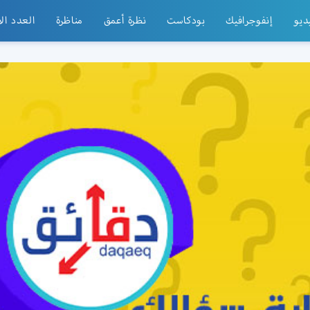
ديو
إنفوجرافيك
بودكاست
نظرة أعمق
مناظرة
العدد ال