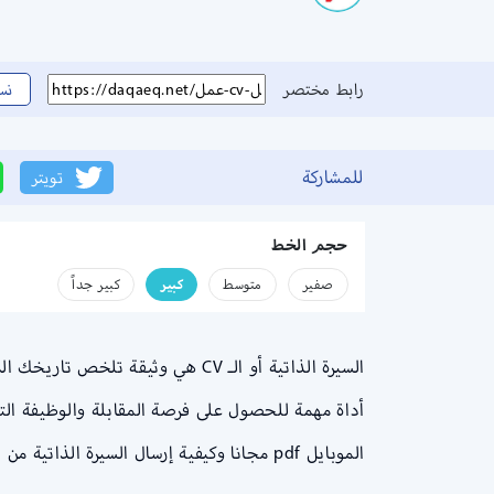
رابط مختصر
نس
للمشاركة
تويتر
حجم الخط
صفير
متوسط
كبير
كبير جداً
السيرة الذاتية أو الـ CV هي وث
الموبايل pdf مجانا وكيفية إرسال السيرة الذاتية من الجوال.