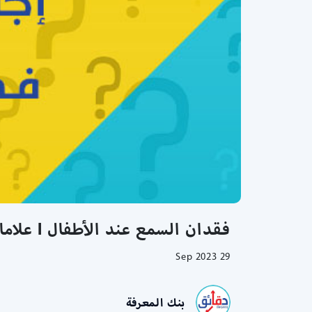
فقدان السمع عند الأطفال l علامات تدل على فقدان سمع طفلك l علاج ضعف السمع عند الاطفال
29 Sep 2023
بنك المعرفة