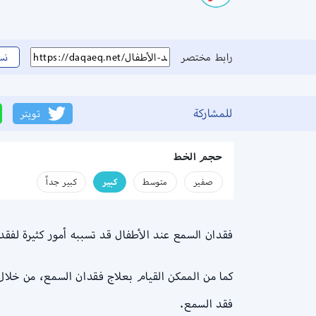
رابط مختصر
نس
للمشاركة
تويتر
حجم الخط
صفير
متوسط
كبير
كبير جداً
فقدان السمع عند الأطفال قد تسببه أمور كثيرة لفقد
كما من الممكن القيام بعلاج فقدان السمع، من خلال
فقد السمع.