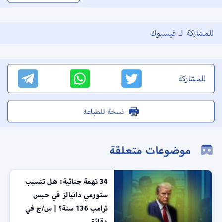
للمشاركة لـ فيسبوك
للمشاركة
نسخة للطباعة
موضوعات متعلقة
34 تهمة جنائية: هل تتسبب
ستورمي دانيالز في حبس
ترامب 136 سنة؟ | س/ج في
دقائق