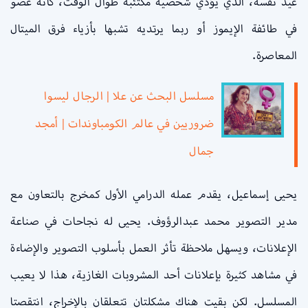
عيد نفسه، الذي يؤدي شخصية مكتئبة طوال الوقت، كأنه عضو
في طائفة الإيموز أو ربما يرتديه تشبها بأزياء فرق الميتال
المعاصرة.
مسلسل البحث عن علا | الرجال ليسوا
ضروريين في عالم الكومباوندات | أمجد
جمال
يحيى إسماعيل، يقدم عمله الدرامي الأول كمخرج بالتعاون مع
مدير التصوير محمد عبدالرؤوف. يحيى له نجاحات في صناعة
الإعلانات، ويسهل ملاحظة تأثر العمل بأسلوب التصوير والإضاءة
في مشاهد كثيرة بإعلانات أحد المشروبات الغازية، هذا لا يعيب
المسلسل. لكن بقيت هناك مشكلتان تتعلقان بالإخراج، انتقصتا