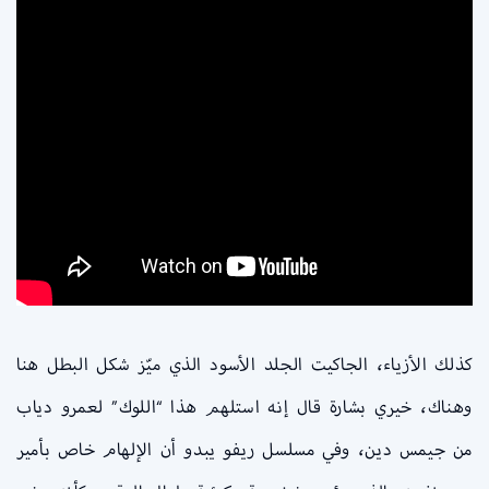
كذلك الأزياء، الجاكيت الجلد الأسود الذي ميّز شكل البطل هنا
وهناك، خيري بشارة قال إنه استلهم هذا “اللوك” لعمرو دياب
من جيمس دين، وفي مسلسل ريفو يبدو أن الإلهام خاص بأمير