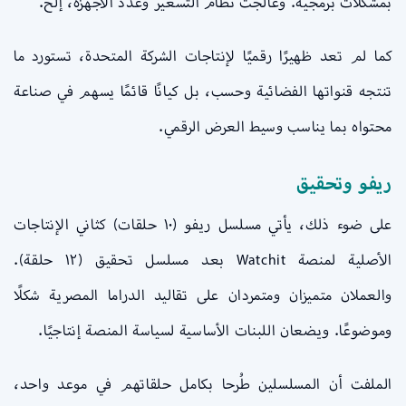
بمشكلات برمجية. وعالجت نظام التسعير وعدد الأجهزة، إلخ.
كما لم تعد ظهيرًا رقميًا لإنتاجات الشركة المتحدة، تستورد ما
تنتجه قنواتها الفضائية وحسب، بل كيانًا قائمًا يسهم في صناعة
محتواه بما يناسب وسيط العرض الرقمي.
ريفو وتحقيق
على ضوء ذلك، يأتي مسلسل ريفو (١٠ حلقات) كثاني الإنتاجات
الأصلية لمنصة Watchit بعد مسلسل تحقيق (١٢ حلقة).
والعملان متميزان ومتمردان على تقاليد الدراما المصرية شكلًا
وموضوعًا. ويضعان اللبنات الأساسية لسياسة المنصة إنتاجيًا.
الملفت أن المسلسلين طُرحا بكامل حلقاتهم في موعد واحد،