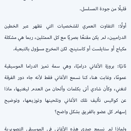
قليلًا من جودة المسلسل.
أولًا: التفاوت العمري للشخصيات التي تظهر عبر الخطين
الدراميين، لم يكن مقنعًا بصريًا مع كل الممثلين، ربما هي مشكلة
مكياج أو ستايلست أو كاستينج. لكن المخرج مسؤول بالتبعية.
ثانيًا: بروزة الأغاني دراميًا، وهي سمة تميز الدراما الموسيقية
عمومًا، وغابت هنا، كنا نسمع الأغاني فقط لأنه جاء دور الفرقة
لتغني، وكأن شادي أتى بكلمات وألحان من العدم ليغنيها، ماذا
عن كواليس تأليف تلك الأغاني وتلحينها وتوزيعها، وتوضيح
إسهام كل عضو بالفريق بشكل واضح؟
ولماذا لم نسمع صدى هذه الأغاني في الموسيقى التصويرية