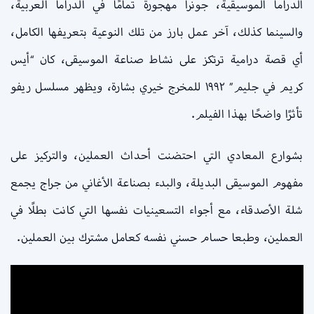
الدراما الموسيقية، جونرا مهجورة تمامًا في الدراما العربية،
والسينما كذلك، آخر عمل بارز من تلك النوعية بتعريفها الكامل،
أي قصة درامية ترتكز على نشاط صناعة الموسيقى، كان “أيس
كريم في جليم” ١٩٩٢ للمخرج خيري بشارة، ويظهر مسلسل ريفو
تأثرًا واضحًا بهذا الفيلم.
بشوارع المعادي التي احتضنت أحداث العملين، والتركيز على
مفهوم الموسيقى البديلة، والبدء بصناعة الأغاني من جراج يجمع
شلة الأصدقاء، مع أجواء التسعينيات نفسها التي كانت بطلًا في
العملين، وطبعا حسام حسني نفسه كعامل مشترك بين العملين.