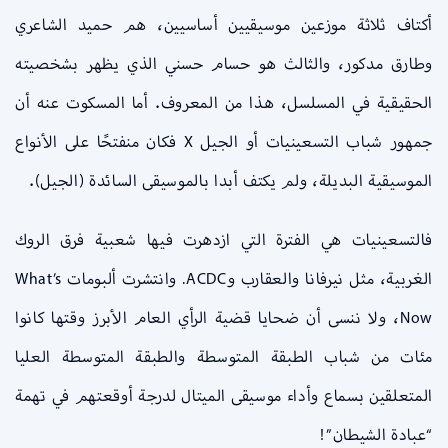
أكتاف ثلاثة موزعين موسيقيين أساسيين، هم حميد الشاعري
وطارق مدكور، والثالث هو حسام حسني الذي يظهر بشخصيته
الحقيقية في المسلسل، هذا من المعروف. أما المسكوت عنه أن
جمهور شباب التسعينيات أو الجيل X فكان منفتحًا على الأنواع
الموسيقية البديلة، ولم يكتف أبدا بالموسيقى السائدة (الجيل).
فالتسعينيات هي الفترة التي ازدهرت فيها شعبية فرق الروك
الغربية، مثل نيرفانا والعقارب وACDC. وانتشرت ألبومات What’s
Now، ولا ننسى أن ضحايا قضية الرأي العام الأبرز وقتها كانوا
مئات من شباب الطبقة المتوسطة والطبقة المتوسطة العليا
المتعلقين بسماع وأداء موسيقى الميتال لدرجة أوقعتهم في تهمة
“عبادة الشيطان”!