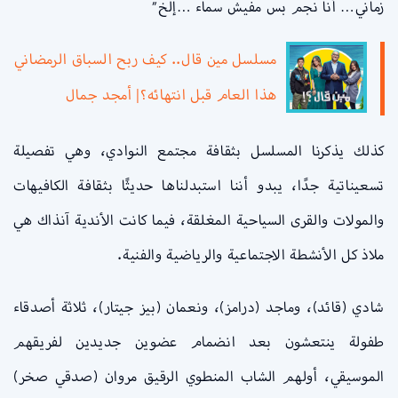
زماني… أنا نجم بس مفيش سماء …إلخ”
مسلسل مين قال.. كيف ربح السباق الرمضاني
هذا العام قبل انتهائه؟| أمجد جمال
كذلك يذكرنا المسلسل بثقافة مجتمع النوادي، وهي تفصيلة
تسعيناتية جدًا، يبدو أننا استبدلناها حديثًا بثقافة الكافيهات
والمولات والقرى السياحية المغلقة، فيما كانت الأندية آنذاك هي
ملاذ كل الأنشطة الاجتماعية والرياضية والفنية.
شادي (قائد)، وماجد (درامز)، ونعمان (بيز جيتار)، ثلاثة أصدقاء
طفولة ينتعشون بعد انضمام عضوين جديدين لفريقهم
الموسيقي، أولهم الشاب المنطوي الرقيق مروان (صدقي صخر)