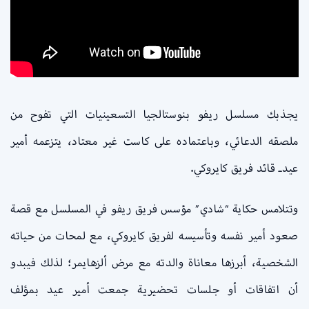
يجذبك مسلسل ريفو بنوستالجيا التسعينيات التي تفوح من
ملصقه الدعائي، وباعتماده على كاست غير معتاد، يتزعمه أمير
عيدـ قائد فريق كايروكي.
وتتلامس حكاية “شادي” مؤسس فريق ريفو في المسلسل مع قصة
صعود أمير نفسه وتأسيسه لفريق كايروكي، مع لمحات من حياته
الشخصية، أبرزها معاناة والدته مع مرض ألزهايمر؛ لذلك فيبدو
أن اتفاقات أو جلسات تحضيرية جمعت أمير عيد بمؤلف