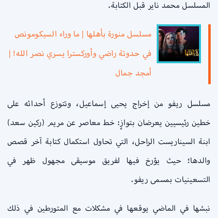
المسلسل محمد ناير قبل الكتابة.
مسلسل منورة بأهلها | ما وراء السيكومونص
في حدوتة راضي وأوركسترا يسري نصر الله! |
أمجد جمال
مسلسل ريفو من إخراج يحيى إسماعيل، وتتوزع أحداثه على
خطين رئيسيين يعرضان بتوازٍ: خط معاصر عن مريم (ركين سعد)
ابنة السيناريست الراحل، التي تحاول استكمال كتابة آخر قصص
والدها؛ حيث يؤرخ فيها لفريق موسيقى مجهول ظهر في
التسعينيات بمسمى ريفو.
نبشها في الماضي يوقعها في مشكلات مع المتورطين في ذلك