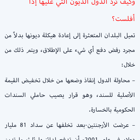
وكيف ترد الدول الديون التي عليها إذا
أفلست؟
تميل البلدان المتعثرة إلى إعادة هيكلة ديونها بدلاً من
مجرد رفض دفع أي شيء على الإطلاق، ويتم ذلك من
خلال:
– محاولة الدول إنقاذ وضعها من خلال تخفيض القيمة
الأصلية للسند، وهو قرار يصيب حاملي السندات
الحكومية بالخسارة.
– عرضت الأرجنتين-بعد تخلفها عن سداد 81 مليار
دولار في عام 2001- أن تدفع لدائنيها ثلث ما تدين