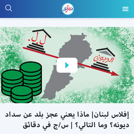
إفلاس لبنان| ماذا يعني عجز بلد عن سداد
ديونه؟ وما التالي؟ | س/ج في دقائق