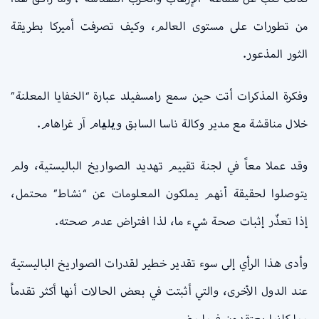
من تطورات على مستوى العالم، وكيف تصرفت أميركا بطريقة
الثور المذعور.
وفكرة المذكرات أتت حين سمع رامسفيلد عبارة “الخفايا المعلنة”
خلال مناقشة مع مدير وكالة ناسا السابق ویلیام آر غراهام.
وقد عملا معاً في لجنة تقييم تهديد الصواريخ الباليستية، ولم
يتوصلوا لحقيقة أنهم يملكون المعلومات عن “نشاط” محتمل،
إذا تعذّر إثبات صحة شيء ما، لذا افتراض عدم صحته.
وأدى هذا الرأي إلى سوء تقدير خطير لقدرات الصواريخ الباليستية
عند الدول الأخرى، والتي أثبتت في بعض الحالات أنها أكثر تقدماً
مما كانوا يعتقدون فيما مضى.