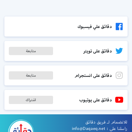
دقائق علي فيسبوك
دقائق على تويتر
متابعة
دقائق على انستجرام
متابعة
دقائق على يوتيوب
اشتراك
للانضمام لـ فريق دقائق
راسلنا على :
info@Daqaeq.net