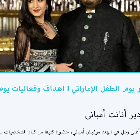
ر أنانت أمبانى
 أغنى رجل في الهند موكيش أمباني، حضورا كثيفا من كبار الشخصيات م