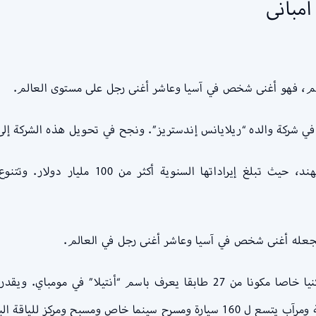
أمبانى
الم، فهو أغنى شخص في آسيا وعاشر أغنى رجل على مستوى العالم.
تعد “ريلايانس إندستريز” من أكبر الشركات في ال
يعيش أمباني نمط حياة فخما، فهو يملك مبنى سكنيا خاصا مكونا من 27 طابقا يع
 ومسبح ومركز للياقة البدنية.