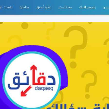
ديو
إنفوجرافيك
بودكاست
نظرة أعمق
مناظرة
العدد ال