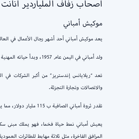
أصحاب زفاف الملياردير أنانت 
موكيش أمباني
يعد موكيش أمباني أحد أشهر رجال الأعمال في الع
ولد أمباني في اليمن عام 1957، وبدأ حياته المهنية في شركة والده “ريلايانس إندستريز”. ونجح في تحويل هذه الشركة إلى تكتل ضخم يعد من أكبر الشركات في الهند.
والاتصالات وتجارة التجزئة.
تقدر ثروة أمباني الصافية ب 115 مليار دولار، مما يجعله أغنى شخص في آسيا وعاشر أغنى رجل في العالم.
المرافق الفاخرة، مثل ثلاثة مهابط للطائرات العمودية ومرآب يتسع ل 160 سيارة ومسرح سينما خاص