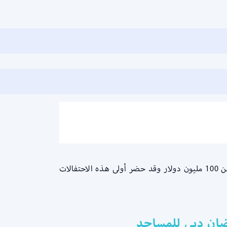
زفاف الملياردير أنانت أمبانى الذي تستمر احتفالات ما قبل الزفاف، التي بدأت بالفعل، لمدة 5 أشهر وتقدر تكلفته بأكثر من 100 مليون دولار وقد حضر أولى هذه الاحتفالات