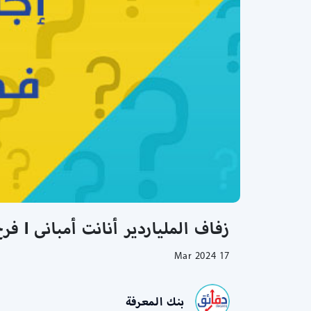
زفاف الملياردير أنانت أمبانى l فرح أسطوري لابن الملياردير الهندي l فرح ستدوم احتفالاته ٥ أشهر
17 Mar 2024
بنك المعرفة