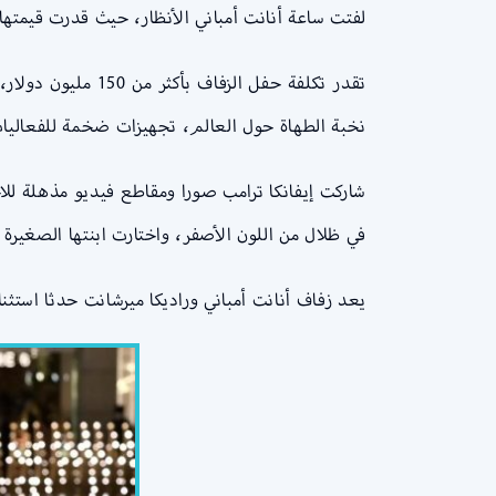
لفتت ساعة أنانت أمباني الأنظار، حيث قدرت قيمتها بمليون دول
نخبة الطهاة حول العالم، تجهيزات ضخمة للفعالي
شاركت إيفانكا ترامب صورا ومقاطع فيديو مذهلة للاح
في ظلال من اللون الأصفر، واختارت ابنتها الصغيرة أرابيلا، البالغة من العمر 12 عاما، أن تسي
يعد زفاف أنانت أمباني وراديكا ميرشانت حدثا استثن