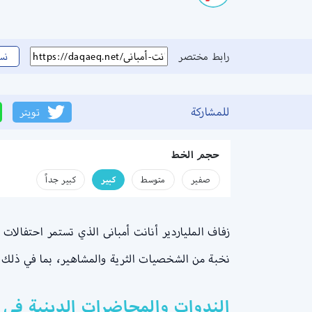
رابط مختصر
نس
للمشاركة
تويتر
حجم الخط
صفير
متوسط
كبير
كبير جداً
نخبة من الشخصيات الثرية والمشاهير، بما في ذلك 
الندوات والمحاضرات الدينية في دبي خلال رمضان 2024 l قا