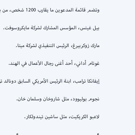
وتضم قائمة المدعوين ما يقارب 1200 شخص، من بينهم شخصيات بارزة مثل:
بيل غيتس، المؤسس المشارك لشركة مايكروسوفت.
مارك زوكربيرغ، الرئيس التنفيذي لشركة ميتا.
غوتام أداني، أحد أغنى رجال الأعمال في الهند.
إيفانكا ترامب، ابنة الرئيس الأمريكي السابق دونالد ت
نجوم بوليوود، مثل شاروخان وسلمان خان.
لاعبو الكريكيت، مثل ساشين تيندولكار.