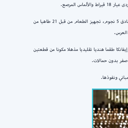
اس المرصع.
تقدر تكلفة حفل الزفاف بأكثر من 150 مليون دولار، وتشمل تأمين رحلات الطيران الخاصة من حول العالم، والسكن في فنادق 5 نجوم، تجهيز الطعام من قبل 21 طاهيا من
العرس.
يفانكا طقما هنديا تقليديا مذهلا مكونا من قطعتين
باني ونفوذها.