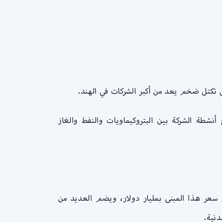
هند، حيث تبلغ إيراداتها السنوية أكثر من 100 مليار دولار. وتتنوع أنشطة الشركة بين البتروكيماويات والنفط والغاز
رف باسم “أنتيلا” في مومباي. ويقدر سعر هذا المبنى بمليار دولار، ويضم العديد من