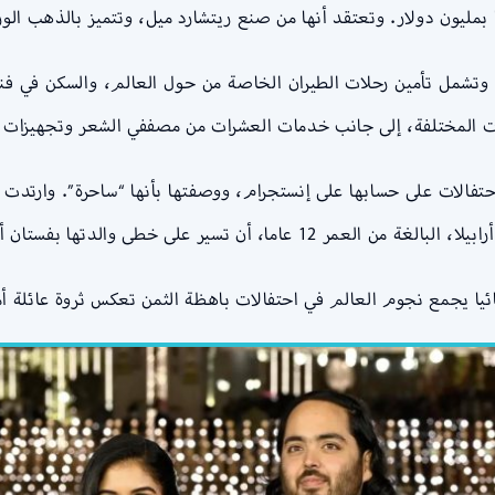
ار. وتعتقد أنها من صنع ريتشارد ميل، وتتميز بالذهب الوردى عيار 18 قيراط والألم
ات المختلفة، إلى جانب خدمات العشرات من مصففي الشعر وتجهيزات 
تفالات على حسابها على إنستجرام، ووصفتها بأنها “ساحرة”. وارتدت إ
ر على خطى والدتها بفستان أصفر بدون حمالات.
ائيا يجمع نجوم العالم في احتفالات باهظة الثمن تعكس ثروة عائلة أم