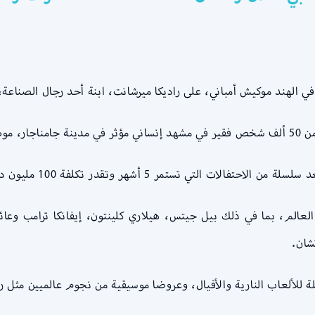
ي الهند موكيش أمباني، على راديكا ميرشانت، ابنة أحد رجال الصناعة
مباني.
الم، بما في ذلك بيل جيتس، هيلاري كلينتون، إيفانكا ترامب وعائل
شان.
للألعاب النارية والأفيال، وعروضا موسيقية من نجوم عالميين مثل ري