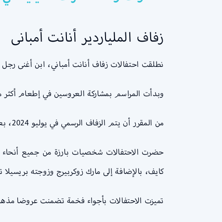
زفاف الملياردير أنانت أمبانى
نطلقت احتفالات زفاف أنانت أمباني، ابن أغنى رجل ف
وبدأت المراسم بمشاركة العروسين في إطعام أكثر من 50 ألف شخص فقير في مشهد إنساني مؤثر في مدينة جامناجار، موطن عائلة أ
من المقرر أن يتم الزفاف الرسمي في يوليو 2024، بعد سلسلة من الاحتفالات التي تستمر 5 أشهر وتقدر تكلفة 100 مليون دولار.
حضرت الاحتفالات شخصيات بارزة من جميع أنحاء الع
كايف، بالإضافة إلى مارك زوكربيرج وزوجته بريسيلا ت
تميزت الاحتفالات بأجواء فخمة تضمنت عروضا مذهلة 