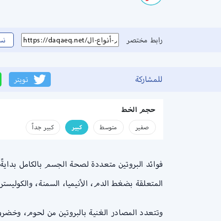
رابط مختصر
نس
للمشاركة
تويتر
حجم الخط
صفير
متوسط
كبير
كبير جداً
فوائد البروتين متعددة لصحة الجسم بالكامل بداية
المتعلقة بضغط الدم، الأنيميا، السمنة، والكوليستر
وتتعدد المصادر الغنية بالبروتين من لحوم، وخضر