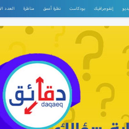
ديو
إنفوجرافيك
بودكاست
نظرة أعمق
مناظرة
العدد ال