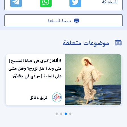
للمشاركة
نسخة للطباعة
موضوعات متعلقة
5 ألغاز كبرى في حياة المسيح |
متى ولد؟ هل تزوج؟ وهل مشى
على الماء؟ | س/ج في دقائق
فريق دقائق