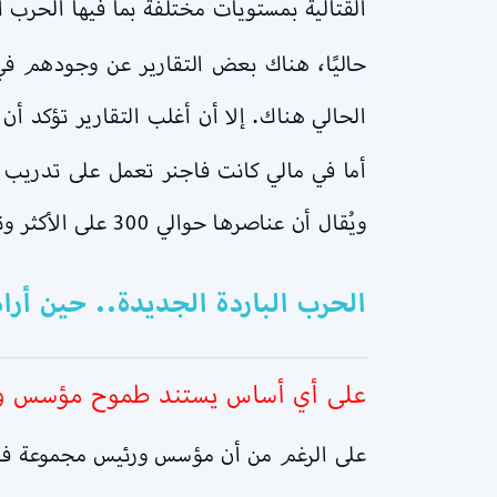
القتالية بمستويات مختلفة بما فيها الحرب ا
حاليًا، هناك بعض التقارير عن وجودهم في
الحالي هناك. إلا أن أغلب التقارير تؤكد أ
ويُقال أن عناصرها حوالي 300 على الأكثر وتعتبر قوة روسية لمنافسة النفوذ الفرنسي هناك.
الحرب الباردة الجديدة.. حين أرا
على أي أساس يستند طموح مؤسس ورئ
على الرغم من أن مؤسس ورئيس مجموعة فاجنر