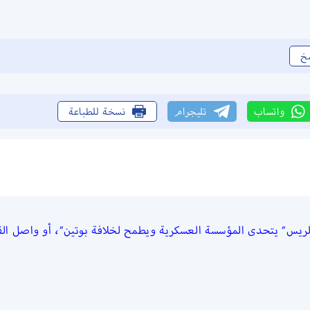
خ
واتساب
تليجرام
نسخة للطباعة
لريس” يتحدى المؤسسة العسكرية ويطمح لخلافة بوتين”، أو واصل القر