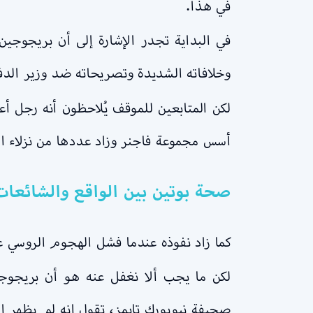
في هذا.
في البداية تجدر الإشارة إلى أن بريجوجي
وخلافاته الشديدة وتصريحاته ضد وزير الد
لكن المتابعين للموقف يُلاحظون أنه رجل أ
أسس مجموعة فاجنر وزاد عددها من نزلاء ال
صحة بوتين بين الواقع والشائعات.. 12 محطة ترسم ملامح مرض القيصر | تايم لاين ف
كما زاد نفوذه عندما فشل الهجوم الروسي 
لكن ما يجب ألا نغفل عنه هو أن بريجوج
صحيفة نيويورك تايمز، تقول إنه لم يظهر ال