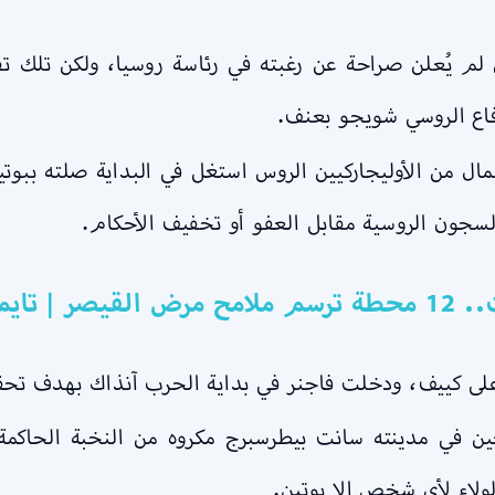
ن لم يُعلن صراحة عن رغبته في رئاسة روسيا، ولكن تلك ت
فاع الروسي شويجو بعنف.
عمال من الأوليجاركيين الروس استغل في البداية صلته ببو
سجون الروسية مقابل العفو أو تخفيف الأحكام.
ي دقائق
على كييف، ودخلت فاجنر في بداية الحرب آنذاك بهدف تح
ين في مدينته سانت بيطرسبرج مكروه من النخبة الحاكم
ولاء لأي شخص إلا بوتين.