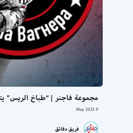
مجموعة فاجنر | “طباخ الريس” ي
9 May 2023
فريق دقائق