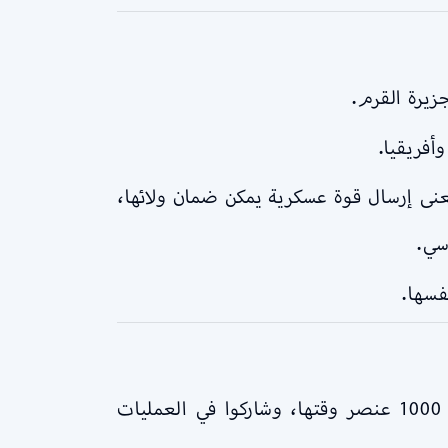
أفريقيا.
ى إرسال قوة عسكرية يمكن ضمان ولائها،
سي.
فسها.
هذا صحيح، كانوا متواجدين بالفعل في سوريا. وظهروا أيضًا في ليبيا، كان عددهم ما بين 800 لـ 1000 عنصر وقتها، وشاركوا في العمليات