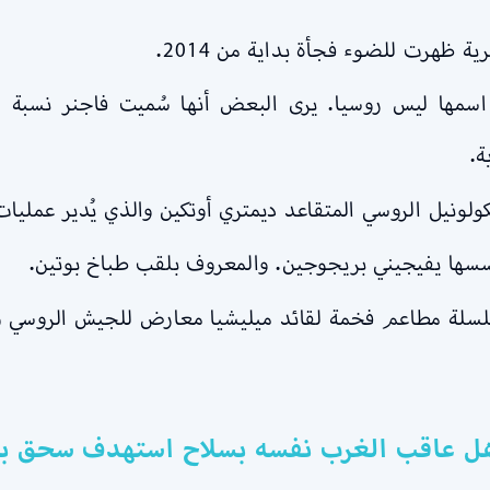
ظهرت للضوء فجأة بداية من 2014.
اسمها ليس روسيا. يرى البعض أنها سُميت فاجنر نسبة لل
ة.
ولونيل الروسي المتقاعد ديمتري أوتكين والذي يُدير عمليات 
سها يفيجيني بريجوجين. والمعروف بلقب طباخ بوتين.
ة مطاعم فخمة لقائد ميليشيا معارض للجيش الروسي وو