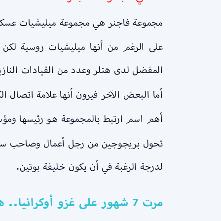
مجموعة فاجنر هي مجموعة ميليشيات عسكرية 
على الرغم من أنها ميليشيات روسية لكن 
المفضل لدى هتلر وعدد من القيادات النازي
أما البعض الآخر فيرون أنها علامة اتصال الك
أهم اسم ارتبط بالمجموعة هو رئيسها ومؤس
تحول بريجوجين من رجل أعمال وصاحب سلسل
لدرجة الرغبة في أن يكون خليفة بوتين.
مرت 7 شهور على غزو أوكرانيا.. هل عاقب الغرب نفسه بسلاح استهدف سحق بوتين؟ | س/ج في دقائق