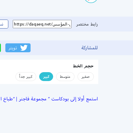
رابط مختصر
نس
للمشاركة
تويتر
حجم الخط
صفير
متوسط
كبير
كبير جداً
استمع أولا إلى بودكاست ” مجموعة فاجنر | “طباخ ا