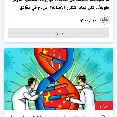
طويلاً.. لكن لماذا تتكرر الإصابة؟| س/ج في دقائق
فريق دقائق
مشاركة
س/ج