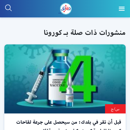
منشورات ذات صلة بـ كورونا
س/ج
قبل أن تقر في بلدك: من سيحصل على جرعة لقاحات