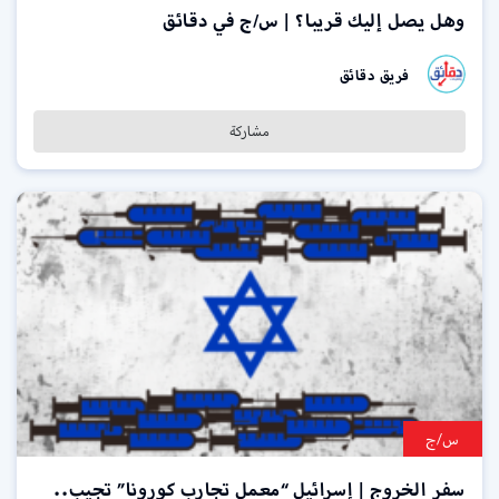
وهل يصل إليك قريبا؟ | س/ج في دقائق
فريق دقائق
مشاركة
س/ج
سفر الخروج | إسرائيل “معمل تجارب كورونا” تجيب..