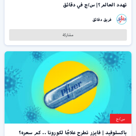
تهدد العالم؟| س/ج في دقائق
فريق دقائق
مشاركة
س/ج
باكسلوفيد | فايزر تطرح علاجًا لكورونا .. كم سعره؟