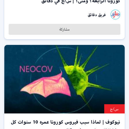
كورونا الرابعة؟ ومتى؟ | س/ج في دقائق
فريق دقائق
مشاركة
س/ج
نيوكوف | لماذا سبب فيروس كورونا عمره 10 سنوات كل