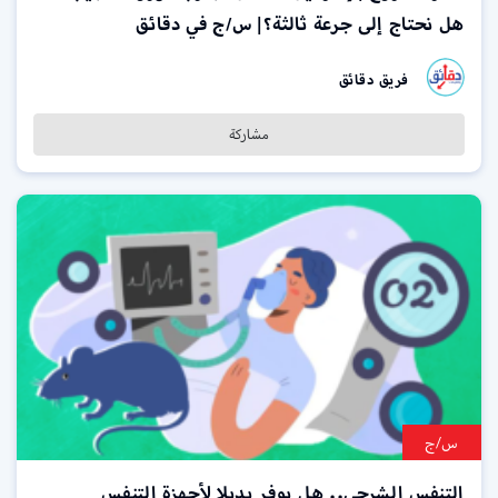
هل نحتاج إلى جرعة ثالثة؟| س/ج في دقائق
فريق دقائق
مشاركة
س/ج
التنفس الشرجي.. هل يوفر بديلا لأجهزة التنفس