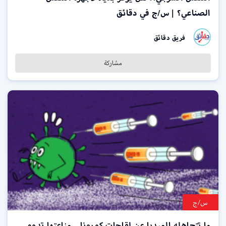
الصناعي؟ | س/ج في دقائق
فريق دقائق
مشاركة
س/ج
ما تتجاهله الميديا عن لقاحات كورونا.. مناعتها تدوم