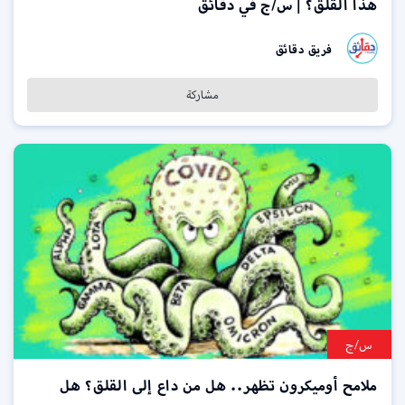
هذا القلق؟ | س/ج في دقائق
فريق دقائق
مشاركة
س/ج
ملامح أوميكرون تظهر.. هل من داع إلى القلق؟ هل