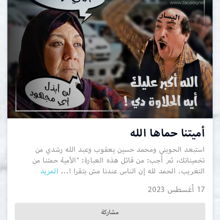
أميتنا حماها الله
استبعد الحويني ومحمد حسين يعقوب وعبد الله رشدي من
تخميناتك، ثم أجب: من قائل هذه العبارة: "الأمية حمتنا من
التغريب. الحمد لله إن الناس عندنا مش بتقرا ا...
المزيد
17 أغسطس 2023
مشاركة