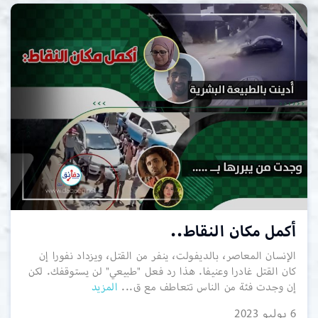
أكمل مكان النقاط..
الإنسان المعاصر، بالديفولت، ينفر من القتل، ويزداد نفورا إن
كان القتل غادرا وعنيفا. هذا رد فعل "طبيعي" لن يستوقفك. لكن
إن وجدت فئة من الناس تتعاطف مع ق...
المزيد
6 يوليو 2023