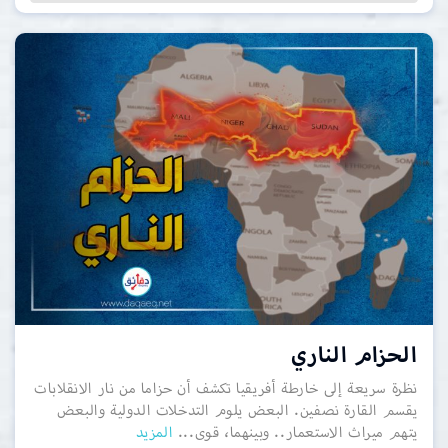
الحزام الناري
نظرة سريعة إلى خارطة أفريقيا تكشف أن حزاما من نار الانقلابات
يقسم القارة نصفين. البعض يلوم التدخلات الدولية والبعض
يتهم ميراث الاستعمار.. وبينهما، قوى...
المزيد