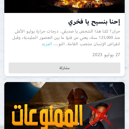
إحنا بنسيح يا فخري
حران؟ كلنا هذا الشخص يا صديقي. درجات حرارة يوليو الأعلى
منذ 125,000 سنة، يعني من فترة ما بين العصور الجليدية، وقبل
انقراض الإنسان منتصب القامة. التو...
المزيد
27 يوليو 2023
مشاركة