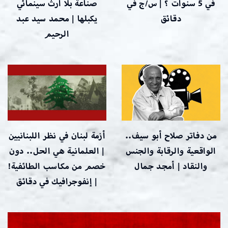
في 5 سنوات ؟ | س/ج في
صناعة بلا أرث سينمائي
دقائق
يكبلها | محمد سيد عبد
الرحيم
من دفاتر صلاح أبو سيف..
أزمة لبنان في نظر اللبنانيين
الواقعية والرقابة والجنس
| العلمانية هي الحل.. دون
والنقاد | أمجد جمال
خصم من مكاسب الطائفية!
| إنفوجرافيك في دقائق