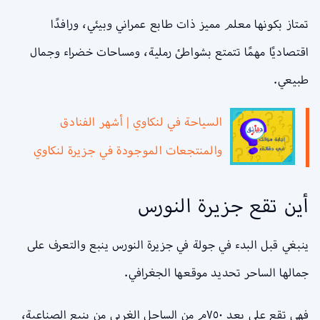
تمتاز بكونها معلم مميز ذات طابع عمراني وبيئي، ورافدًا
اقتصاديًا مهمًا تتمتع بشواطئ رملية، ومساحات خضراء وجمال
طبيعي.
السياحة في لنكاوي | أشهر الفنادق
والمنتجعات الموجودة في جزيرة لنكاوي
أين تقع جزيرة النورس
ينبغي قبل البدء في جولة في جزيرة النورس ينبع والتعرف على
جمالها الساحر تحديد موقعها الجغرافي.
فهي تقع على بعد ٧٥٠م من الساحل الغربي من ينبع الصناعية،