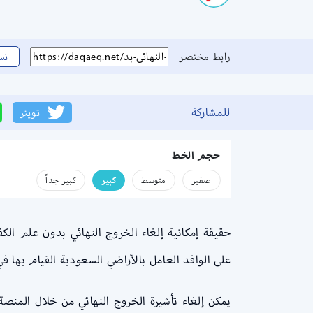
رابط مختصر
نس
للمشاركة
تويتر
حجم الخط
صفير
متوسط
كبير
كبير جداً
حقيقة إمكانية إلغاء الخروج النهائي بدون علم الك
على الوافد العامل بالأراضي السعودية القيام بها ف
يمكن إلغاء تأشيرة الخروج النهائي من خلال المن