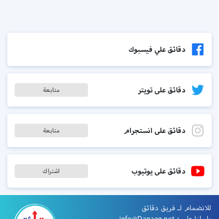
دقائق علي فيسبوك
دقائق على تويتر
متابعة
دقائق على انستجرام
متابعة
دقائق على يوتيوب
اشتراك
للانضمام لـ فريق دقائق
راسلنا على :
info@Daqaeq.net