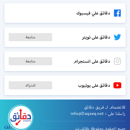
دقائق علي فيسبوك
دقائق على تويتر
متابعة
دقائق على انستجرام
متابعة
دقائق على يوتيوب
اشتراك
للانضمام لـ فريق دقائق
راسلنا على :
info@Daqaeq.net
جميع الحقوق محفوظة دقائق.نت