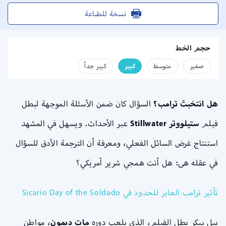
نسخة للطباعة
حجم الخط
صفير
متوسط
كبير
كبير جداً
هل انتخبتَ ترامب؟
السؤال كان ضمن الأسئلة الموجهة لبطل
فيلم
ستيلووتر Stillwater
عبر الأحداث. ويسهل في المشهد
استنتاج غرض السائل الفعلي، ومعرفة أن الترجمة الأدق للسؤال
في عقله هى: هل أنت همجي شرير أمريكي؟
تأثير ترامب العابر للحدود في Sicario Day of the Soldado
بيل بيكر بطل الفيلم، الذي يلعب دوره
مات ديمون
، مواطن