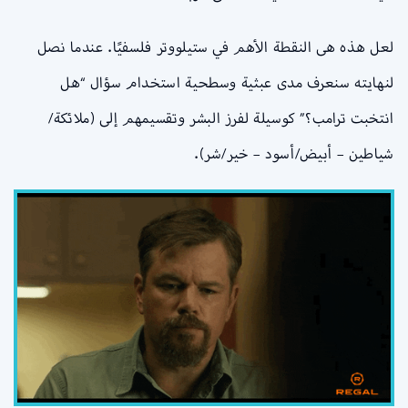
لعل هذه هى النقطة الأهم في ستيلووتر فلسفيًا. عندما نصل
لنهايته سنعرف مدى عبثية وسطحية استخدام سؤال “هل
انتخبت ترامب؟” كوسيلة لفرز البشر وتقسيمهم إلى (ملائكة/
شياطين – أبيض/أسود – خير/شر).