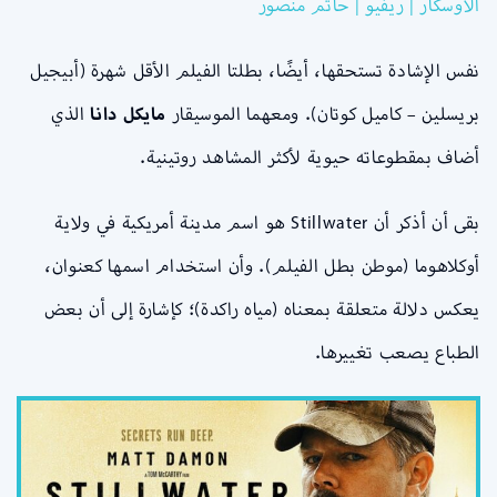
الأوسكار | ريفيو | حاتم منصور
نفس الإشادة تستحقها، أيضًا، بطلتا الفيلم الأقل شهرة (أبيجيل
بريسلين – كاميل كوتان). ومعهما الموسيقار
مايكل دانا
الذي
أضاف بمقطوعاته حيوية لأكثر المشاهد روتينية.
بقى أن أذكر أن Stillwater هو اسم مدينة أمريكية في ولاية
أوكلاهوما (موطن بطل الفيلم). وأن استخدام اسمها كعنوان،
يعكس دلالة متعلقة بمعناه (مياه راكدة)؛ كإشارة إلى أن بعض
الطباع يصعب تغييرها.