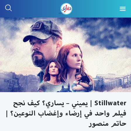
Stillwater | يميني – يساري؟ كيف نجح
فيلم واحد في إرضاء وإغضاب النوعين؟ |
حاتم منصور