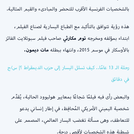
بالشخصيات الفرنسية الأقرب للتحضر والمبادىء والقيم المثالية.
هذه رؤية تتوافق بالتأكيد مع الطباع اليسارية لصناع الفيلم،
ابتداء بمؤلفه ومخرجه
توم مكارثي
صاحب فيلم سبوتلايت الفائز
بالأوسكار في موسم 2015، وانتهاء ببطله
مات ديمون.
رحلة الـ 13 عامًا.. كيف تسلل اليسار إلى حزب الديمقراط ؟| س/ج
في دقائق
والبعض رأى فيه فيلمًا شجاعًا بمعايير هوليوود الحالية، يُقدِّم
شخصية اليميني الأمريكي المُحافِظ، في إطار إنساني يدعو
للتعاطف، وهى مسألة تغضب اليسار العالمي، المصمم على
شيطنة هذه الشخصيات لأقصى درجة.