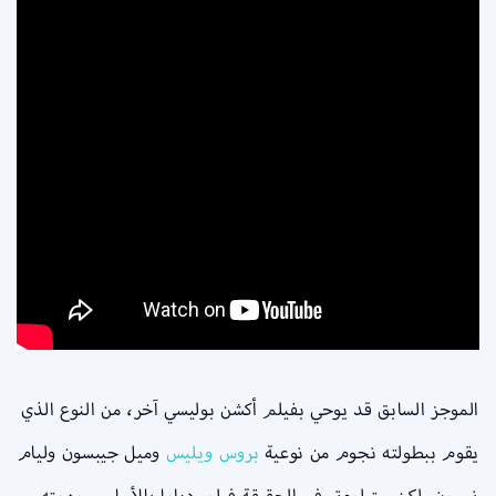
الموجز السابق قد يوحي بفيلم أكشن بوليسي آخر، من النوع الذي
يقوم ببطولته نجوم من نوعية
بروس ويليس
وميل جيبسون وليام
نيسون. لكن ستيلووتر في الحقيقة فيلم دراما بالأساس، مهمته