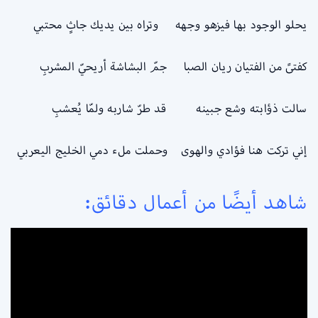
يحلو الوجود بها فيزهو وجهه وتراه بين يديك جاثٍ محتبي
كفتىً من الفتيان ريان الصبا جمّ البشاشة أريحيّ المشربِ
سالت ذؤابته وشع جبينه قد طرّ شاربه ولمّا يُعشبِ
إني تركت هنا فؤادي والهوى وحملت ملء دمي الخليج اليعربي
شاهد أيضًا من أعمال دقائق: