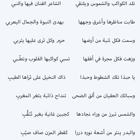
تلد الكواكب والشموس ويلتقي الشاعر الفنان فيها والنبي
طابت مناظرها وأشرق وجهها بهدى النبوة والجمال اليعربي
وسمت فكل ثنية من أرضها حرم وكل ثرى عليها يثربي
وزهت فكل مجرة في أفقها تسبي كواكبها القلوب وتطّـبي
يا حبذا تلك الشطوط وحبذا ذاك النخيل على ثراها الطيبِ
وسبائك العقيان من ألق الضحى تنداح ذائبة بثغر المغربِ
والشمس تبرز من وراء نجادها كجبين غانية بغير تَنَقُّبِ
والبدر ينثر من أشعة نوره دررا كقطر المزن صاف صيّبِ