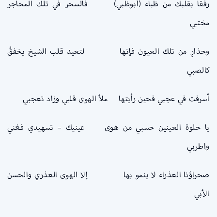
رفقاً بقلبك من ظباء (أبوظبي) فالسحر في تلك المحاجر
مختبي
وحذارِ من تلك العيون فإنها لتعيد قلب الشيخ يخفقُ
كالصبي
أسرفت في عجبي فحين رأيتها ملأ الهوى قلبي وزاد تعجبي
يا حلوة العينين حسبي من هوى عينيك – تسهيدي فغني
واطربي
صحراؤنا العذراء لا ينمو بها إلا الهوى العذري والحسن
الأبي