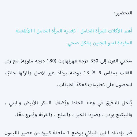
التحضير:
أهم الأكلات للمرأة الحامل l تغذية المرأة الحامل l الأطعمة
المفيدة لنمو الجنين بشكل صحي
سخني الفرن إلى 350 درجة فهرنهايت (180 درجة مئوية) مع رش
القالب بمقاس 9 × 13 بوصة برذاذ غير لاصق واتركها جانبًا.
للحصول على تعليمات كعكة الطبقات.
يُنخل الدقيق في وعاء الخلط ويُضاف السكر الأبيض والبني ،
والبيكنج بودر ، وصودا الخبز ، والملح ، والقرفة ويُمزج معًا.
قم بإعداد اللبن النباتي بوضع 1 ملعقة كبيرة من عصير الليمون