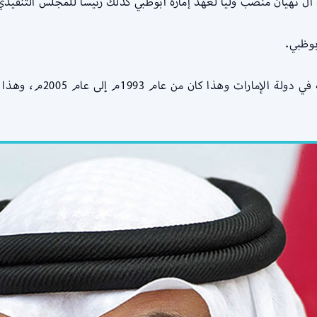
يان منصب ولياً لعهد إمارة أبوظبي كذلك رئيساً للمجلس التنفيذي لإمار
بوظبي.
من ثم قد تولى منصب رئيس