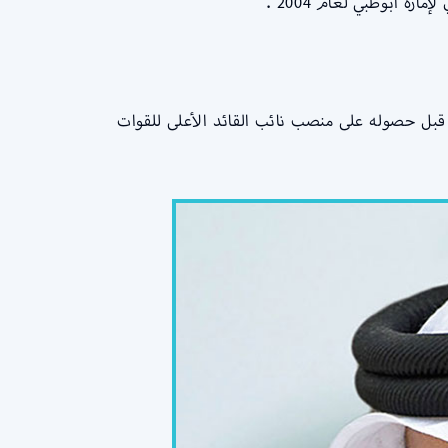
ة أبوظبي لعام 2004 .
 أركان القوات المسلحة في دولة الإمارات وهذا كان من عام 1993م إلى عام 2005م، وهذا قبل حصوله على منصب نائب القائد الأعلى للقوات