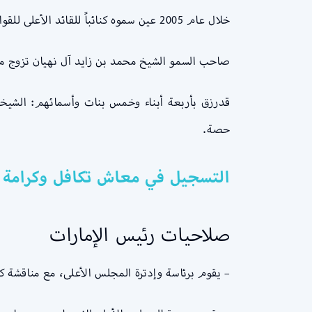
خلال عام 2005 عين سموه كنائباً للقائد الأعلى للقوات المسلحة لدولة الإمارات العربية المتحدة ومن بعدها قد ترقى لرتبة فريق.
صاحب السمو الشيخ محمد بن زايد آل نهيان تزوج من س
قدرزق بأربعة أبناء وخمس بنات وأسمائهم: الشيخ
حصة.​
التسجيل في معاش تكافل وكرامة 2023 | الفئات التي سيتم حذفها من معاش تكافل وكرامة
صلاحيات رئيس الإمارات
– يقوم برئاسة وإدترة المجلس الأعلى، مع مناقشة ك