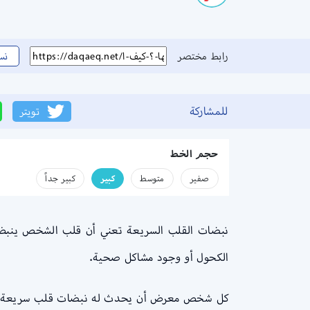
رابط مختصر
نس
للمشاركة
تويتر
حجم الخط
صفير
متوسط
كبير
كبير جداً
نبضات القلب السريعة تعني أن قلب الشخص ينبض بم
الكحول أو وجود مشاكل صحية.
كل شخص معرض أن يحدث له نبضات قلب سريعة من وقت